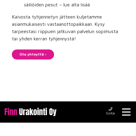
säiliöiden pesut – lue alta lisää
Kaivosta tyhjennetyn jätteen kuljetamme
asianmukaisesti vastaanottopaikkaan. Kysy
tarpeestasi riippuen jatkuvan palvelun sopimusta
tai yhden kerran tyhjennystä!
Ota yhteyttä ›
Soita